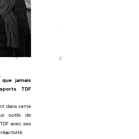
 que jamais
nsports TDF
rit dans cette
ux outils de
 TDF avec ses
réactivité.