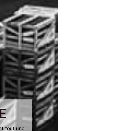
E
nt tout une