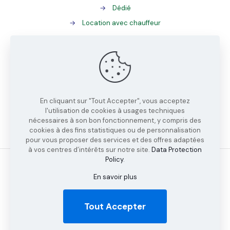
→
Dédié
→
Location avec chauffeur
→
Gestion des palettes
→
ADR
→
Tracking
En cliquant sur "Tout Accepter", vous acceptez
→
EDI
l'utilisation de cookies à usages techniques
nécessaires à son bon fonctionnement, y compris des
→
Station chargeur
cookies à des fins statistiques ou de personnalisation
pour vous proposer des services et des offres adaptées
à vos centres d’intérêts sur notre site.
Data Protection
Policy
.
En savoir plus
© 2022 Transports TDF | Tous droits réservés-
Leads Com
|
Mentions légales
Tout Accepter