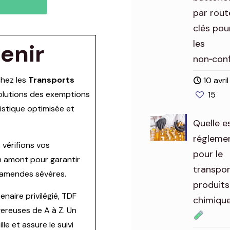
par route
clés pou
les
tenir
non‑con
hez les
Transports
10 avri
volutions des exemptions
15
gistique optimisée et
Quelle es
régleme
vérifions vos
pour le
 amont pour garantir
transpor
s amendes sévères.
produits
enaire privilégié, TDF
chimiqu
ereuses de A à Z. Un
e et assure le suivi