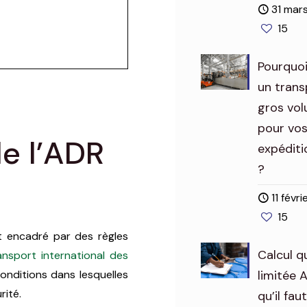
31 mar
15
Pourquoi
un trans
gros vo
pour vo
e l’ADR
expéditi
?
11 févr
15
 encadré par des règles
Calcul q
ansport international des
conditions dans lesquelles
limitée 
rité.
qu’il fau