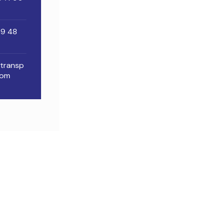
59 48
transp
com