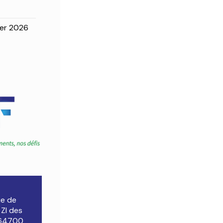
ier 2026
ue de
, ZI des
 64700