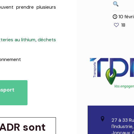
vent prendre plusieurs
10 févr
18
teries au lithium
,
déchets
ironnement
nsport
27 à 33 R
’ADR sont
l'Industrie
Joncaux,