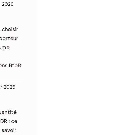
s 2026
 choisir
porteur
lume
s
ons BtoB
ier 2026
uantité
ADR : ce
t savoir