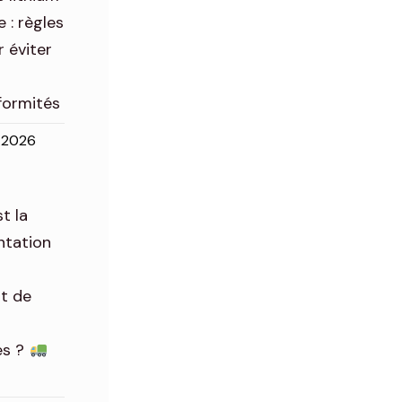
 : règles
r éviter
formités
l 2026
t la
ntation
t de
es ?