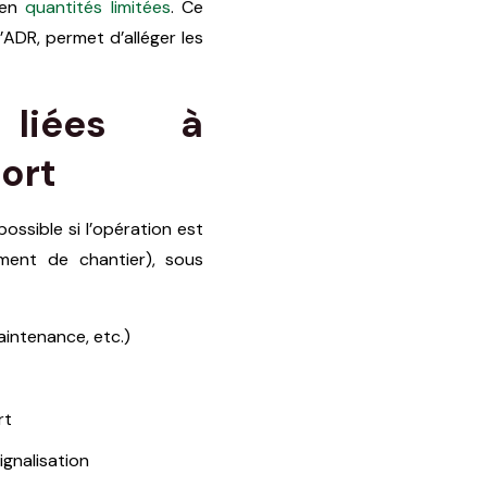
 en
quantités limitées
. Ce
’ADR, permet d’alléger les
liées à
port
ssible si l’opération est
nement de chantier), sous
aintenance, etc.)
rt
ignalisation