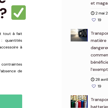
et maga
 ?
2 mai 
19
Transpo
 tout à fait
matière
 : quantités
e accessoire à
dangereu
commen
bénéfici
 contraintes
l’exemp
 l’absence de
28 avri
19
Transpo
batterie