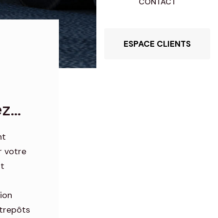
CONTACT
ESPACE CLIENTS
...
nt
r votre
rt
tion
trepôts