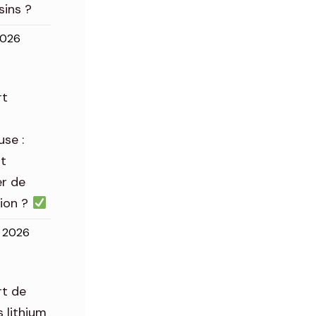
sins ?
2026
rt
se :
t
er de
tion ?
l 2026
rt de
s lithium