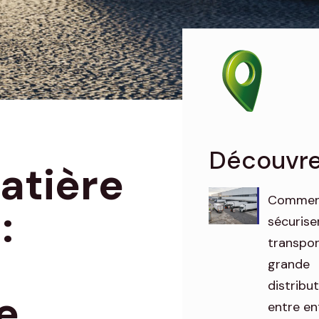
Découvrez
atière
Comme
:
sécurise
transpo
grande
distribu
e
entre en