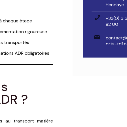
Hendaye
+33(0) 5 
 à chaque étape
82 00
glementation rigoureuse
contact@
ts transportés
orts-tdf.
ations ADR obligatoires
as
ADR ?
es au transport matière