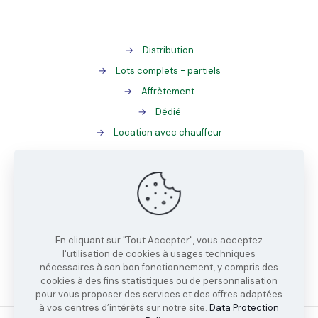
→
Distribution
→
Lots complets - partiels
→
Affrètement
→
Dédié
→
Location avec chauffeur
→
Gestion des palettes
→
ADR
→
Tracking
En cliquant sur "Tout Accepter", vous acceptez
→
EDI
l'utilisation de cookies à usages techniques
nécessaires à son bon fonctionnement, y compris des
→
Station chargeur
cookies à des fins statistiques ou de personnalisation
pour vous proposer des services et des offres adaptées
à vos centres d’intérêts sur notre site.
Data Protection