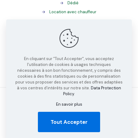
→
Dédié
→
Location avec chauffeur
→
Gestion des palettes
→
ADR
→
Tracking
En cliquant sur "Tout Accepter", vous acceptez
→
EDI
l'utilisation de cookies à usages techniques
nécessaires à son bon fonctionnement, y compris des
→
Station chargeur
cookies à des fins statistiques ou de personnalisation
pour vous proposer des services et des offres adaptées
à vos centres d’intérêts sur notre site.
Data Protection
Policy
.
En savoir plus
© 2022 Transports TDF | Tous droits réservés-
Leads Com
|
Mentions légales
Tout Accepter